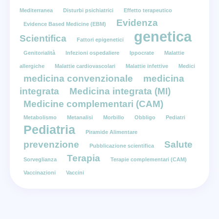
Mediterranea
Disturbi psichiatrici
Effetto terapeutico
Evidenza
Evidence Based Medicine (EBM)
genetica
Scientifica
Fattori epigenetici
Genitorialità
Infezioni ospedaliere
Ippocrate
Malattie
allergiche
Malattie cardiovascolari
Malattie infettive
Medici
medicina convenzionale
medicina
integrata
Medicina integrata (MI)
Medicine complementari (CAM)
Metabolismo
Metanalisi
Morbillo
Obbligo
Pediatri
Pediatria
Piramide Alimentare
prevenzione
Salute
Pubblicazione scientifica
Terapia
Sorveglianza
Terapie complementari (CAM)
Vaccinazioni
Vaccini