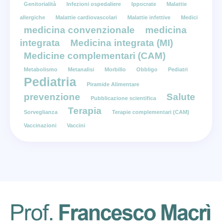
Genitorialità
Infezioni ospedaliere
Ippocrate
Malattie
allergiche
Malattie cardiovascolari
Malattie infettive
Medici
medicina convenzionale
medicina
integrata
Medicina integrata (MI)
Medicine complementari (CAM)
Metabolismo
Metanalisi
Morbillo
Obbligo
Pediatri
Pediatria
Piramide Alimentare
prevenzione
Salute
Pubblicazione scientifica
Terapia
Sorveglianza
Terapie complementari (CAM)
Vaccinazioni
Vaccini