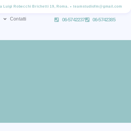
ia Luigi Robecchi Brichetti 19, Roma.
teamstudiofm@gmail.com
Contatti
06-5742237
06-5742385