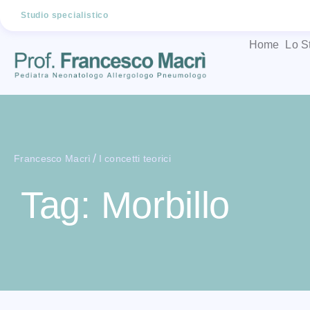
Studio specialistico
Home
Lo S
/
Francesco Macrì
I concetti teorici
Tag: Morbillo