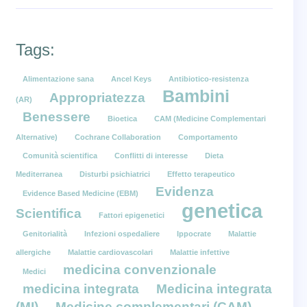
Tags:
Alimentazione sana
Ancel Keys
Antibiotico-resistenza
Bambini
Appropriatezza
(AR)
Benessere
Bioetica
CAM (Medicine Complementari
Alternative)
Cochrane Collaboration
Comportamento
Comunità scientifica
Conflitti di interesse
Dieta
Mediterranea
Disturbi psichiatrici
Effetto terapeutico
Evidenza
Evidence Based Medicine (EBM)
genetica
Scientifica
Fattori epigenetici
Genitorialità
Infezioni ospedaliere
Ippocrate
Malattie
allergiche
Malattie cardiovascolari
Malattie infettive
medicina convenzionale
Medici
medicina integrata
Medicina integrata
(MI)
Medicine complementari (CAM)