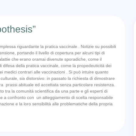
pothesis”
omplessa riguardante la pratica vaccinale . Notizie su possibili
sione, portando il livello di copertura per alcuni tipi di
alattie che erano oramai divenute sporadiche, come il
 di difesa della pratica vaccinale, come la propedeuticità dei
ei medici contrari alle vaccinazioni . Si può intuire quanto
ulturale, sia distorsivo: in passato la richiesta di dimostrare
 era prassi abituale ed accettata senza particolare resistenza.
o tra la comunità scientifica da una parte e gli esperti di
esse a confronto con un atteggiamento di scelta responsabile
mazione e la loro sensibilità alle problematiche della propria