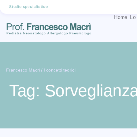
Studio specialistico
Home
Lo
/
Francesco Macrì
I concetti teorici
Tag: Sorveglianz