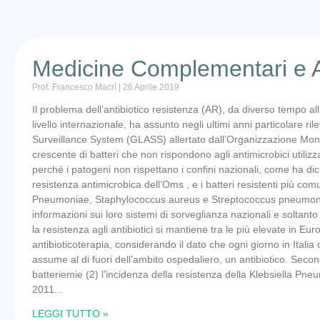
Medicine Complementari e An
Prof. Francesco Macrì
26 Aprile 2019
Il problema dell’antibiotico resistenza (AR), da diverso tempo all
livello internazionale, ha assunto negli ultimi anni particolare ri
Surveillance System (GLASS) allertato dall’Organizzazione Mon
crescente di batteri che non rispondono agli antimicrobici utilizza
perché i patogeni non rispettano i confini nazionali, come ha dic
resistenza antimicrobica dell’Oms , e i batteri resistenti più com
Pneumoniae, Staphylococcus aureus e Streptococcus pneumoniae.
informazioni sui loro sistemi di sorveglianza nazionali e soltanto 2
la resistenza agli antibiotici si mantiene tra le più elevate in Eu
antibioticoterapia, considerando il dato che ogni giorno in Itali
assume al di fuori dell’ambito ospedaliero, un antibiotico. Seco
batteriemie (2) l’incidenza della resistenza della Klebsiella Pn
2011
LEGGI TUTTO »