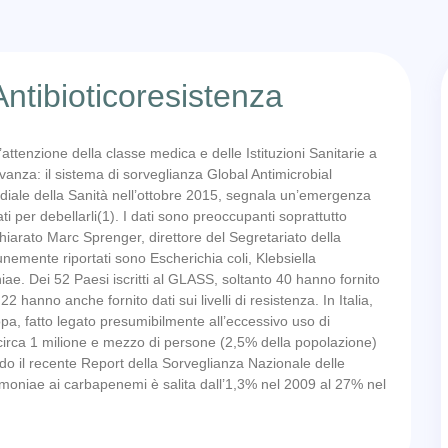
tibioticoresistenza
’attenzione della classe medica e delle Istituzioni Sanitarie a
levanza: il sistema di sorveglianza Global Antimicrobial
diale della Sanità nell’ottobre 2015, segnala un’emergenza
ti per debellarli(1). I dati sono preoccupanti soprattutto
hiarato Marc Sprenger, direttore del Segretariato della
unemente riportati sono Escherichia coli, Klebsiella
 Dei 52 Paesi iscritti al GLASS, soltanto 40 hanno fornito
2 hanno anche fornito dati sui livelli di resistenza. In Italia,
ropa, fatto legato presumibilmente all’eccessivo uso di
a circa 1 milione e mezzo di persone (2,5% della popolazione)
ndo il recente Report della Sorveglianza Nazionale delle
eumoniae ai carbapenemi è salita dall’1,3% nel 2009 al 27% nel