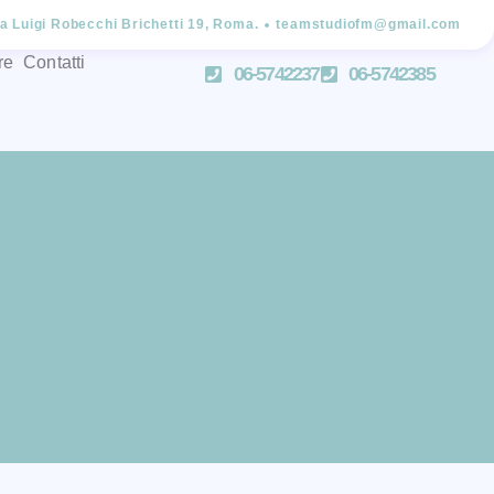
ia Luigi Robecchi Brichetti 19, Roma.
teamstudiofm@gmail.com
re
Contatti
06-5742237
06-5742385