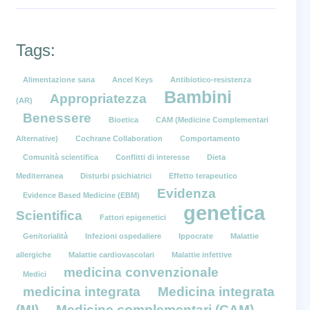
Tags:
Alimentazione sana
Ancel Keys
Antibiotico-resistenza
Bambini
Appropriatezza
(AR)
Benessere
Bioetica
CAM (Medicine Complementari
Alternative)
Cochrane Collaboration
Comportamento
Comunità scientifica
Conflitti di interesse
Dieta
Mediterranea
Disturbi psichiatrici
Effetto terapeutico
Evidenza
Evidence Based Medicine (EBM)
genetica
Scientifica
Fattori epigenetici
Genitorialità
Infezioni ospedaliere
Ippocrate
Malattie
allergiche
Malattie cardiovascolari
Malattie infettive
medicina convenzionale
Medici
medicina integrata
Medicina integrata
(MI)
Medicine complementari (CAM)