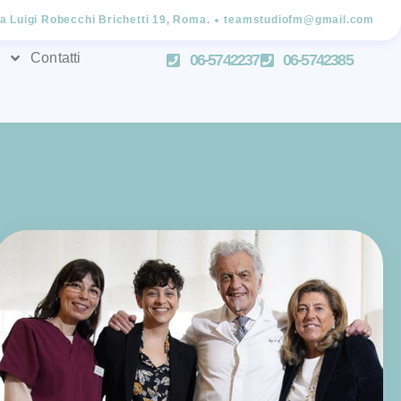
ia Luigi Robecchi Brichetti 19, Roma.
teamstudiofm@gmail.com
Contatti
06-5742237
06-5742385