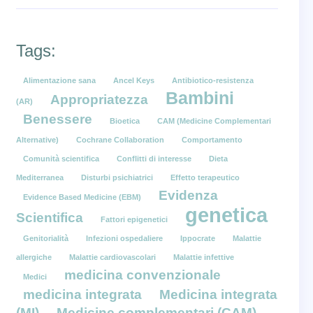
Tags:
Alimentazione sana
Ancel Keys
Antibiotico-resistenza
Bambini
Appropriatezza
(AR)
Benessere
Bioetica
CAM (Medicine Complementari
Alternative)
Cochrane Collaboration
Comportamento
Comunità scientifica
Conflitti di interesse
Dieta
Mediterranea
Disturbi psichiatrici
Effetto terapeutico
Evidenza
Evidence Based Medicine (EBM)
genetica
Scientifica
Fattori epigenetici
Genitorialità
Infezioni ospedaliere
Ippocrate
Malattie
allergiche
Malattie cardiovascolari
Malattie infettive
medicina convenzionale
Medici
medicina integrata
Medicina integrata
(MI)
Medicine complementari (CAM)