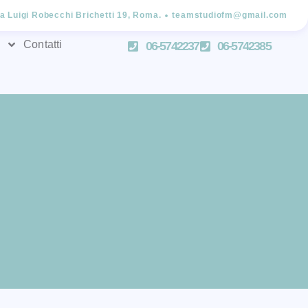
ia Luigi Robecchi Brichetti 19, Roma.
teamstudiofm@gmail.com
Contatti
06-5742237
06-5742385