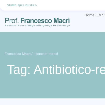
Studio specialistico
Home
Lo S
/
Francesco Macrì
I concetti teorici
Tag: Antibiotico-