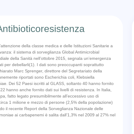
tibioticoresistenza
’attenzione della classe medica e delle Istituzioni Sanitarie a
levanza: il sistema di sorveglianza Global Antimicrobial
diale della Sanità nell’ottobre 2015, segnala un’emergenza
ti per debellarli(1). I dati sono preoccupanti soprattutto
hiarato Marc Sprenger, direttore del Segretariato della
unemente riportati sono Escherichia coli, Klebsiella
 Dei 52 Paesi iscritti al GLASS, soltanto 40 hanno fornito
2 hanno anche fornito dati sui livelli di resistenza. In Italia,
ropa, fatto legato presumibilmente all’eccessivo uso di
a circa 1 milione e mezzo di persone (2,5% della popolazione)
ndo il recente Report della Sorveglianza Nazionale delle
eumoniae ai carbapenemi è salita dall’1,3% nel 2009 al 27% nel