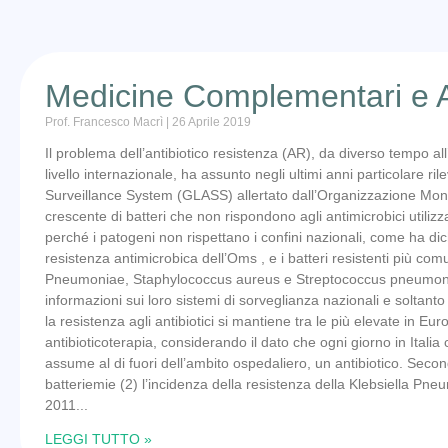
Medicine Complementari e An
Prof. Francesco Macrì
26 Aprile 2019
Il problema dell’antibiotico resistenza (AR), da diverso tempo all
livello internazionale, ha assunto negli ultimi anni particolare ri
Surveillance System (GLASS) allertato dall’Organizzazione Mon
crescente di batteri che non rispondono agli antimicrobici utilizza
perché i patogeni non rispettano i confini nazionali, come ha dic
resistenza antimicrobica dell’Oms , e i batteri resistenti più com
Pneumoniae, Staphylococcus aureus e Streptococcus pneumoniae.
informazioni sui loro sistemi di sorveglianza nazionali e soltanto 2
la resistenza agli antibiotici si mantiene tra le più elevate in Eu
antibioticoterapia, considerando il dato che ogni giorno in Itali
assume al di fuori dell’ambito ospedaliero, un antibiotico. Seco
batteriemie (2) l’incidenza della resistenza della Klebsiella Pn
2011
LEGGI TUTTO »