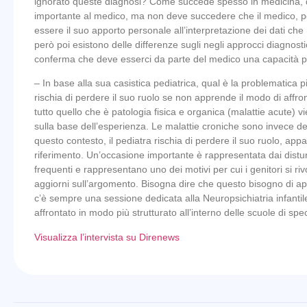
ignorato queste diagnosi? Come succede spesso in medicina, q
importante al medico, ma non deve succedere che il medico, pe
essere il suo apporto personale all’interpretazione dei dati che r
però poi esistono delle differenze sugli negli approcci diagnostic
conferma che deve esserci da parte del medico una capacità pers
– In base alla sua casistica pediatrica, qual è la problematica p
rischia di perdere il suo ruolo se non apprende il modo di aff
tutto quello che è patologia fisica e organica (malattie acute) vi
sulla base dell’esperienza. Le malattie croniche sono invece deferi
questo contesto, il pediatra rischia di perdere il suo ruolo, appa
riferimento. Un’occasione importante è rappresentata dai distu
frequenti e rappresentano uno dei motivi per cui i genitori si riv
aggiorni sull’argomento. Bisogna dire che questo bisogno di appr
c’è sempre una sessione dedicata alla Neuropsichiatria infanti
affrontato in modo più strutturato all’interno delle scuole di spec
Visualizza l’intervista su Direnews