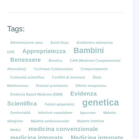
Tags:
Alimentazione sana
Ancel Keys
Antibiotico-resistenza
Bambini
Appropriatezza
(AR)
Benessere
Bioetica
CAM (Medicine Complementari
Alternative)
Cochrane Collaboration
Comportamento
Comunità scientifica
Conflitti di interesse
Dieta
Mediterranea
Disturbi psichiatrici
Effetto terapeutico
Evidenza
Evidence Based Medicine (EBM)
genetica
Scientifica
Fattori epigenetici
Genitorialità
Infezioni ospedaliere
Ippocrate
Malattie
allergiche
Malattie cardiovascolari
Malattie infettive
medicina convenzionale
Medici
medicina integrata
Medicina integrata