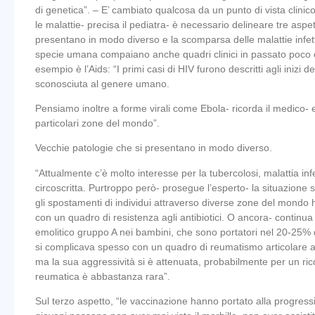
di genetica”. – E’ cambiato qualcosa da un punto di vista clin
le malattie- precisa il pediatra- è necessario delineare tre aspe
presentano in modo diverso e la scomparsa delle malattie infett
specie umana compaiano anche quadri clinici in passato poco co
esempio è l’Aids: “I primi casi di HIV furono descritti agli inizi
sconosciuta al genere umano.
Pensiamo inoltre a forme virali come Ebola- ricorda il medico- 
particolari zone del mondo”.
Vecchie patologie che si presentano in modo diverso.
“Attualmente c’è molto interesse per la tubercolosi, malattia in
circoscritta. Purtroppo però- prosegue l’esperto- la situazione s
gli spostamenti di individui attraverso diverse zone del mondo ha
con un quadro di resistenza agli antibiotici. O ancora- continua 
emolitico gruppo A nei bambini, che sono portatori nel 20-25% 
si complicava spesso con un quadro di reumatismo articolare ac
ma la sua aggressività si è attenuata, probabilmente per un rico
reumatica è abbastanza rara”.
Sul terzo aspetto, “le vaccinazione hanno portato alla progress