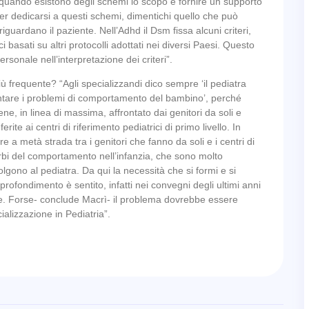
uando esistono degli schemi lo scopo è fornire un supporto
r dedicarsi a questi schemi, dimentichi quello che può
iguardano il paziente. Nell’Adhd il Dsm fissa alcuni criteri,
i basati su altri protocolli adottati nei diversi Paesi. Questo
onale nell’interpretazione dei criteri”.
iù frequente? “Agli specializzandi dico sempre ‘il pediatra
rontare i problemi di comportamento del bambino’, perché
ene, in linea di massima, affrontato dai genitori da soli e
te ai centri di riferimento pediatrici di primo livello. In
re a metà strada tra i genitori che fanno da soli e i centri di
rbi del comportamento nell’infanzia, che sono molto
olgono al pediatra. Da qui la necessità che si formi e si
ofondimento è sentito, infatti nei convegni degli ultimi anni
le. Forse- conclude Macrì- il problema dovrebbe essere
ializzazione in Pediatria”.