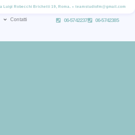
ia Luigi Robecchi Brichetti 19, Roma.
teamstudiofm@gmail.com
Contatti
06-5742237
06-5742385