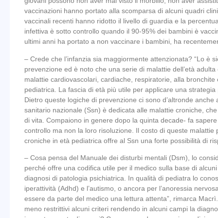
giovani possono non aver mai visto il morbillo, non aver assisti
vaccinazioni hanno portato alla scomparsa di alcuni quadri clin
vaccinali recenti hanno ridotto il livello di guardia e la percen
infettiva è sotto controllo quando il 90-95% dei bambini è vacc
ultimi anni ha portato a non vaccinare i bambini, ha recentement
– Crede che l’infanzia sia maggiormente attenzionata? “Lo è si
prevenzione ed è noto che una serie di malattie dell’età adulta d
malattie cardiovascolari, cardiache, respiratorie, alla bronchite c
pediatrica. La fascia di età più utile per applicare una strategia
Dietro queste logiche di prevenzione ci sono d’altronde anche 
sanitario nazionale (Ssn) è dedicata alle malattie croniche, ch
di vita. Compaiono in genere dopo la quinta decade- fa sapere i
controllo ma non la loro risoluzione. Il costo di queste malattie
croniche in età pediatrica offre al Ssn una forte possibilità di ri
– Cosa pensa del Manuale dei disturbi mentali (Dsm), lo consi
perché offre una codifica utile per il medico sulla base di alcu
diagnosi di patologia psichiatrica. In qualità di pediatra lo cono
iperattività (Adhd) e l’autismo, o ancora per l’anoressia nervo
essere da parte del medico una lettura attenta”, rimarca Macrì
meno restrittivi alcuni criteri rendendo in alcuni campi la dia