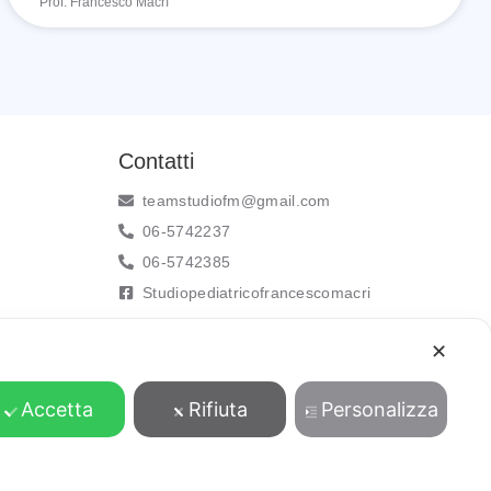
Prof. Francesco Macrì
Contatti
teamstudiofm@gmail.com
06-5742237
06-5742385
Studiopediatricofrancescomacri
✕
Accetta
Rifiuta
Personalizza