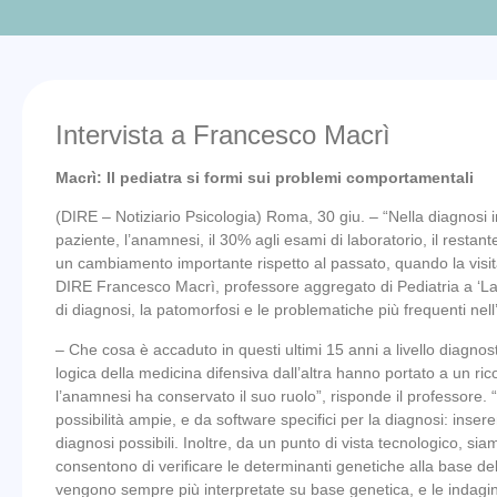
Intervista a Francesco Macrì
Macrì: Il pediatra si formi sui problemi comportamentali
(DIRE – Notiziario Psicologia) Roma, 30 giu. – “Nella diagnosi i
paziente, l’anamnesi, il 30% agli esami di laboratorio, il restan
un cambiamento importante rispetto al passato, quando la visit
DIRE Francesco Macrì, professore aggregato di Pediatria a ‘La 
di diagnosi, la patomorfosi e le problematiche più frequenti nell
– Che cosa è accaduto in questi ultimi 15 anni a livello diagnos
logica della medicina difensiva dall’altra hanno portato a un ric
l’anamnesi ha conservato il suo ruolo”, risponde il professore. 
possibilità ampie, e da software specifici per la diagnosi: inser
diagnosi possibili. Inoltre, da un punto di vista tecnologico, sia
consentono di verificare le determinanti genetiche alla base del
vengono sempre più interpretate su base genetica, e le indagini