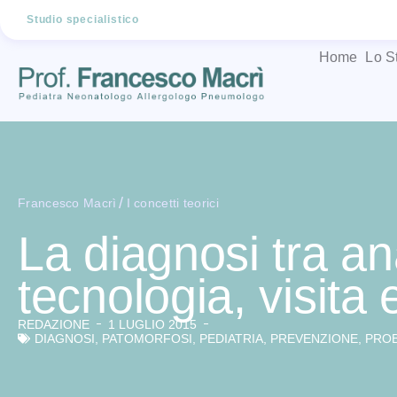
Studio specialistico
Home
Lo S
/
Francesco Macrì
I concetti teorici
La diagnosi tra a
tecnologia, visita
REDAZIONE
1 LUGLIO 2015
DIAGNOSI
,
PATOMORFOSI
,
PEDIATRIA
,
PREVENZIONE
,
PROB