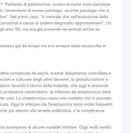
ico? “Parlando di patomorfosi, ovvero di come sono cambiate
tti: l’emersione di nuove patologie, vecchie patologie che si
ive”. Nel primo caso, “è normale che nell’evoluzione della
nosciuti a causa di sistemi diagnostici approssimativi”. Un
 degli anni ’80, ma era già presente nei primati anche se
esisteva già da tempo ma era sempre stata circoscritta in
fettiva conosciuta da secoli, oramai abbastanza controllata e
ociale e culturale degli ultimi decenni, la globalizzazione e
nno favorito il ritorno della malattia, che oggi si presenta
il professore universitario- le infezioni da streptococco beta
dei casi. Lo streptococco causa una malattia che in passato
uto. Oggi le infezioni da Streptococco sono molto frequenti
rso più attento alla terapia antibiotica, e la complicanza
iva scomparsa di alcune malattie infettive. Oggi molti medici