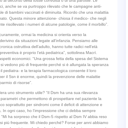
to al decorso della tosse convulsa o di una parotite. Le
ici, anche se va purtroppo rilevato che le campagne anti-
tuale di bambini vaccinati è diminuita. Ricordo che una malattia
inato. Questa minore attenzione- chiosa il medico- che negli
e risollevato i numeri di alcune patologie, come il morbillo”.
curamente, ormai la medicina si orienta verso la
erivino da situazioni legate all’infanzia. Pensiamo alle
ronica ostruttiva dell’adulto, hanno tutte radici nell’età
 preventiva è proprio l’età pediatrica”, sottolinea Macrì.
aspetti economici. “Una grossa fetta della spesa del Sistema
e si vedono più di frequente perché si è allungata la speranza
l pediatra- e la terapia farmacologica consente il loro
 per il Ssn è enorme, quindi la prevenzione delle malattie
sparmio di risorse”.
dera uno strumento utile? “Il Dsm ha una sua rilevanza
ni parametri che permettono di prospettare nel paziente la
sco soprattutto per sindromi come il deficit di attenzione e
sa. In ogni caso, ho l’impressione che ci debba sempre
. “Mi ha sorpreso che il Dsm-5 rispetto al Dsm IV abbia reso
gnosi più frequente. Mi chiedo perché? Forse per anni abbiamo