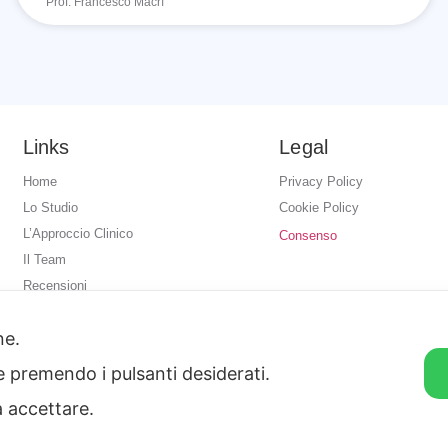
Prof. Francesco Macrì
Links
Legal
Home
Privacy Policy
Lo Studio
Cookie Policy
L’Approccio Clinico
Consenso
Il Team
Recensioni
Da Consultare
one.
Contatti
ie premendo i pulsanti desiderati.
a accettare.