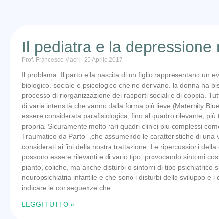
Il pediatra e la depressione
Prof. Francesco Macrì
20 Aprile 2017
Il problema. Il parto e la nascita di un figlio rappresentano un
biologico, sociale e psicologico che ne derivano, la donna ha bis
processo di riorganizzazione dei rapporti sociali e di coppia. T
di varia intensità che vanno dalla forma più lieve (Maternity Blu
essere considerata parafisiologica, fino al quadro rilevante, più
propria. Sicuramente molto rari quadri clinici più complessi come
Traumatico da Parto” ,che assumendo le caratteristiche di una v
considerati ai fini della nostra trattazione. Le ripercussioni 
possono essere rilevanti e di vario tipo, provocando sintomi cos
pianto, coliche, ma anche disturbi o sintomi di tipo psichiatrico sign
neuropsichiatria infantile e che sono i disturbi dello sviluppo e 
indicare le conseguenze che
LEGGI TUTTO »