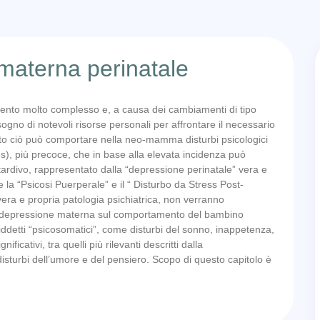
 materna perinatale
 evento molto complesso e, a causa dei cambiamenti di tipo
ogno di notevoli risorse personali per affrontare il necessario
utto ciò può comportare nella neo-mamma disturbi psicologici
es), più precoce, che in base alla elevata incidenza può
 tardivo, rappresentato dalla “depressione perinatale” vera e
 la “Psicosi Puerperale” e il “ Disturbo da Stress Post-
era e propria patologia psichiatrica, non verranno
della depressione materna sul comportamento del bambino
iddetti “psicosomatici”, come disturbi del sonno, inappetenza,
ificativi, tra quelli più rilevanti descritti dalla
i disturbi dell’umore e del pensiero. Scopo di questo capitolo è