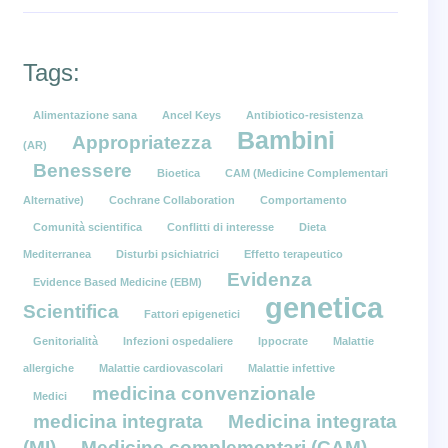
Tags:
Alimentazione sana
Ancel Keys
Antibiotico-resistenza
Bambini
Appropriatezza
(AR)
Benessere
Bioetica
CAM (Medicine Complementari
Alternative)
Cochrane Collaboration
Comportamento
Comunità scientifica
Conflitti di interesse
Dieta
Mediterranea
Disturbi psichiatrici
Effetto terapeutico
Evidenza
Evidence Based Medicine (EBM)
genetica
Scientifica
Fattori epigenetici
Genitorialità
Infezioni ospedaliere
Ippocrate
Malattie
allergiche
Malattie cardiovascolari
Malattie infettive
medicina convenzionale
Medici
medicina integrata
Medicina integrata
(MI)
Medicine complementari (CAM)