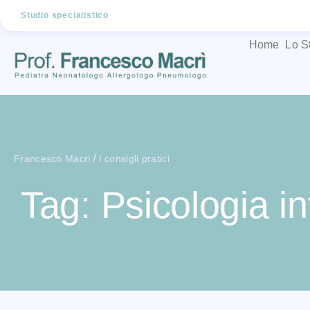
Studio specialistico
Home
Lo S
/
Francesco Macrì
I consigli pratici
Tag: Psicologia in