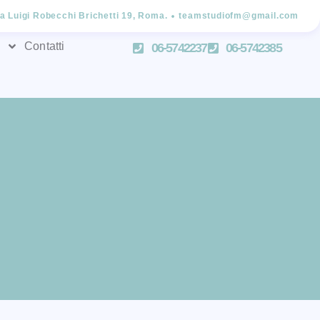
ia Luigi Robecchi Brichetti 19, Roma.
teamstudiofm@gmail.com
Contatti
06-5742237
06-5742385