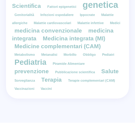
genetica
Scientifica
Fattori epigenetici
Genitorialità
Infezioni ospedaliere
Ippocrate
Malattie
allergiche
Malattie cardiovascolari
Malattie infettive
Medici
medicina convenzionale
medicina
integrata
Medicina integrata (MI)
Medicine complementari (CAM)
Metabolismo
Metanalisi
Morbillo
Obbligo
Pediatri
Pediatria
Piramide Alimentare
prevenzione
Salute
Pubblicazione scientifica
Terapia
Sorveglianza
Terapie complementari (CAM)
Vaccinazioni
Vaccini