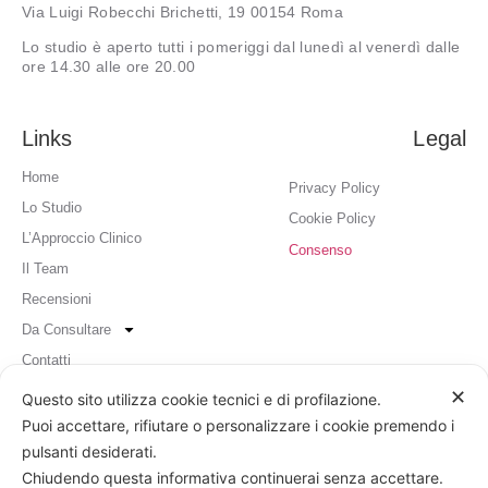
Via Luigi Robecchi Brichetti, 19 00154 Roma
Lo studio è aperto tutti i pomeriggi dal lunedì al venerdì dalle
ore 14.30 alle ore 20.00
Links
Legal
Home
Privacy Policy
Lo Studio
Cookie Policy
L’Approccio Clinico
Consenso
Il Team
Recensioni
Da Consultare
Contatti
✕
Questo sito utilizza cookie tecnici e di profilazione.
Contatti
Puoi accettare, rifiutare o personalizzare i cookie premendo i
pulsanti desiderati.
teamstudiofm@gmail.com
Chiudendo questa informativa continuerai senza accettare.