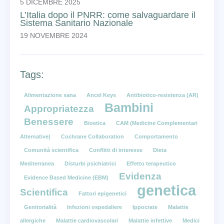
5 DICEMBRE 2025
L’Italia dopo il PNRR: come salvaguardare il
Sistema Sanitario Nazionale
19 NOVEMBRE 2024
Tags:
Alimentazione sana
Ancel Keys
Antibiotico-resistenza (AR)
Bambini
Appropriatezza
Benessere
Bioetica
CAM (Medicine Complementari
Alternative)
Cochrane Collaboration
Comportamento
Comunità scientifica
Conflitti di interesse
Dieta
Mediterranea
Disturbi psichiatrici
Effetto terapeutico
Evidenza
Evidence Based Medicine (EBM)
genetica
Scientifica
Fattori epigenetici
Genitorialità
Infezioni ospedaliere
Ippocrate
Malattie
allergiche
Malattie cardiovascolari
Malattie infettive
Medici