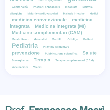
Fattori epigenetici
Genitorialità
Infezioni ospedaliere
Ippocrate
Malattie
allergiche
Malattie cardiovascolari
Malattie infettive
Medici
medicina convenzionale
medicina
integrata
Medicina integrata (MI)
Medicine complementari (CAM)
Metabolismo
Metanalisi
Morbillo
Obbligo
Pediatri
Pediatria
Piramide Alimentare
prevenzione
Salute
Pubblicazione scientifica
Terapia
Sorveglianza
Terapie complementari (CAM)
Vaccinazioni
Vaccini