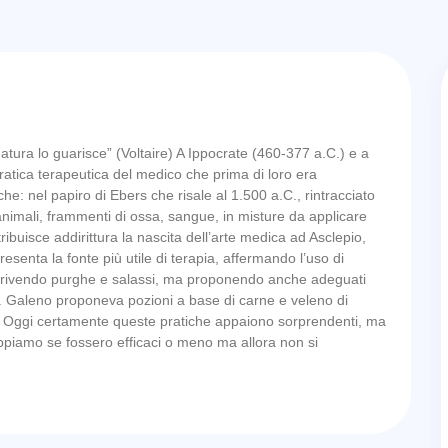
natura lo guarisce” (Voltaire) A Ippocrate (460-377 a.C.) e a
pratica terapeutica del medico che prima di loro era
e: nel papiro di Ebers che risale al 1.500 a.C., rintracciato
i animali, frammenti di ossa, sangue, in misture da applicare
ibuisce addirittura la nascita dell’arte medica ad Asclepio,
resenta la fonte più utile di terapia, affermando l’uso di
scrivendo purghe e salassi, ma proponendo anche adeguati
sica. Galeno proponeva pozioni a base di carne e veleno di
. Oggi certamente queste pratiche appaiono sorprendenti, ma
sappiamo se fossero efficaci o meno ma allora non si