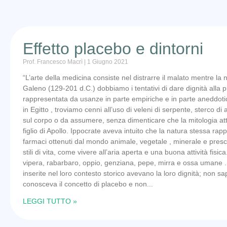
Effetto placebo e dintorni
Prof. Francesco Macrì
1 Giugno 2021
“L’arte della medicina consiste nel distrarre il malato mentre la 
Galeno (129-201 d.C.) dobbiamo i tentativi di dare dignità alla 
rappresentata da usanze in parte empiriche e in parte aneddotich
in Egitto , troviamo cenni all’uso di veleni di serpente, sterco d
sul corpo o da assumere, senza dimenticare che la mitologia attr
figlio di Apollo. Ippocrate aveva intuito che la natura stessa rapp
farmaci ottenuti dal mondo animale, vegetale , minerale e pre
stili di vita, come vivere all’aria aperta e una buona attività fi
vipera, rabarbaro, oppio, genziana, pepe, mirra e ossa umane 
inserite nel loro contesto storico avevano la loro dignità; non 
conosceva il concetto di placebo e non
LEGGI TUTTO »