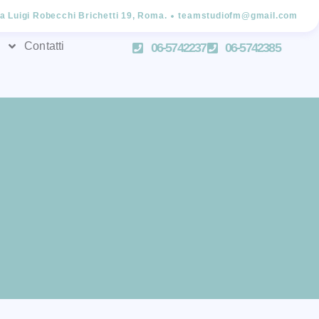
ia Luigi Robecchi Brichetti 19, Roma.
teamstudiofm@gmail.com
Contatti
06-5742237
06-5742385