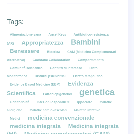
Tags:
Alimentazione sana
Ancel Keys
Antibiotico-resistenza
Bambini
Appropriatezza
(AR)
Benessere
Bioetica
CAM (Medicine Complementari
Alternative)
Cochrane Collaboration
Comportamento
Comunità scientifica
Conflitti di interesse
Dieta
Mediterranea
Disturbi psichiatrici
Effetto terapeutico
Evidenza
Evidence Based Medicine (EBM)
genetica
Scientifica
Fattori epigenetici
Genitorialità
Infezioni ospedaliere
Ippocrate
Malattie
allergiche
Malattie cardiovascolari
Malattie infettive
medicina convenzionale
Medici
medicina integrata
Medicina integrata
(MI)
Medicine complementari (CAM)