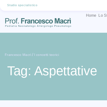
Studio specialistico
Home
Lo S
/
Francesco Macrì
I concetti teorici
Tag: Aspettative