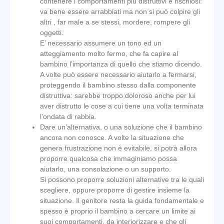
contenere i comportamenti più distruttivi e rischiosi:
va bene essere arrabbiati ma non si può colpire gli
altri , far male a se stessi, mordere, rompere gli
oggetti.
E’ necessario assumere un tono ed un
atteggiamento molto fermo, che fa capire al
bambino l’importanza di quello che stiamo dicendo.
A volte può essere necessario aiutarlo a fermarsi,
proteggendo il bambino stesso dalla componente
distruttiva: sarebbe troppo doloroso anche per lui
aver distrutto le cose a cui tiene una volta terminata
l’ondata di rabbia.​
Dare un’alternativa, o una soluzione che il bambino
ancora non conosce. A volte la situazione che
genera frustrazione non è evitabile, si potrà allora
proporre qualcosa che immaginiamo possa
aiutarlo, una consolazione o un supporto.
Si possono proporre soluzioni alternative tra le quali
scegliere, oppure proporre di gestire insieme la
situazione. Il genitore resta la guida fondamentale e
spesso è proprio il bambino a cercare un limite ai
suoi comportamenti, da interiorizzare e che gli