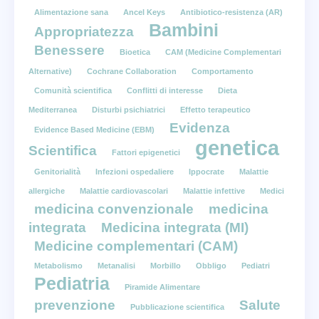
Alimentazione sana
Ancel Keys
Antibiotico-resistenza (AR)
Bambini
Appropriatezza
Benessere
Bioetica
CAM (Medicine Complementari
Alternative)
Cochrane Collaboration
Comportamento
Comunità scientifica
Conflitti di interesse
Dieta
Mediterranea
Disturbi psichiatrici
Effetto terapeutico
Evidenza
Evidence Based Medicine (EBM)
genetica
Scientifica
Fattori epigenetici
Genitorialità
Infezioni ospedaliere
Ippocrate
Malattie
allergiche
Malattie cardiovascolari
Malattie infettive
Medici
medicina convenzionale
medicina
integrata
Medicina integrata (MI)
Medicine complementari (CAM)
Metabolismo
Metanalisi
Morbillo
Obbligo
Pediatri
Pediatria
Piramide Alimentare
prevenzione
Salute
Pubblicazione scientifica